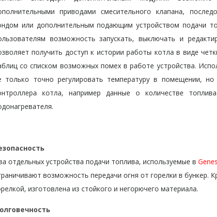
ополнительными приводами смесительного клапана, послед
ондом или дополнительным подающим устройством подачи топ
ользователям возможность запускать, выключать и редакти
озволяет получить доступ к истории работы котла в виде чет
аблиц со списком возможных помех в работе устройства. Испо
е только точно регулировать температуру в помещении, н
онтроллера котла, например данные о количестве топлив
одонагревателя.
езопасность
ва отдельных устройства подачи топлива, используемые в
Genes
граничивают возможность передачи огня от горелки в бункер. К
орелкой, изготовлена ​​из стойкого и негорючего материала.
олговечность