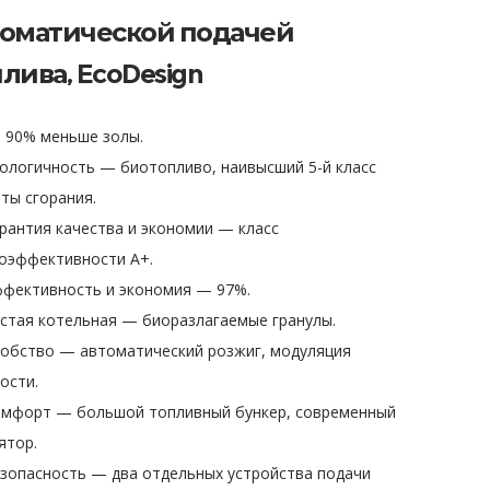
томатической подачей
плива,
EcoDesign
90% меньше золы.
логичность — биотопливо, наивысший 5-й класс
ты сгорания.
антия качества и экономии — класс
оэффективности A+.
ективность и экономия — 97%.
тая котельная — биоразлагаемые гранулы.
бство — автоматический розжиг, модуляция
ости.
форт — большой топливный бункер, современный
ятор.
опасность — два отдельных устройства подачи