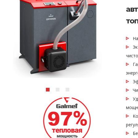
ав
то
На 
Эко
чисто
Гар
энерг
Эфф
Чис
Удо
мощн
Ком
регул
Без