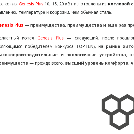
се котлы
Genesis Plus
10, 15, 20 кВт изготовлены из
котловой с
авлению, температуре и коррозии, чем обычная сталь.
enesis Plus
— преимущества, преимущества и еще раз п
еллетный котел
Genesis Plus
— следующий, после прошлого
вляющимся победителем конкурса TOPTEN), на
рынке хито
ысокопроизводительные и экологичные устройства,
к
реимуществ
— прежде всего,
высший уровень комфорта,
ч