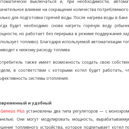
втоматически выключаться и, при необходимости, автома
начительное влияние на сокращение количества потребляемого 
олько для подготовки горячей воды. После нагрева воды в баке
огда будет необходимо снова нагреть горячую воду (обыч
ощности, но работает без перерыва в режиме поддержания зад
спользует топливо). Благодаря используемой автоматизации топ
риводит к низкому расходу топлива.
отребитель также имеет возможность создать свою собств
едели, в соответствии с которыми котел будет работать,
ффективность системы отопления.
овременный и удобный
В
Genesis Plus
установлены два типа регуляторов — с монохром
анелью. Они могут модулировать мощность, вырабатываемую
ешение топливного устройства, которое подпитывает котел п