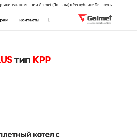
тавитель компании Galmet (Польша) в Республике Беларусь
ерам
Контакты
GALMET
LUS
тип
KPP
ллетный котел с