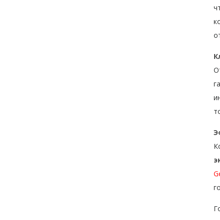
ч
к
о
К
О
г
и
т
Э
К
э
G
г
Г