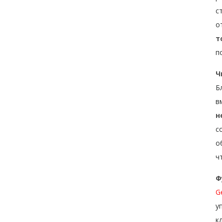
с
о
т
п
Ч
Б
в
н
с
о
ч
Ф
G
у
к