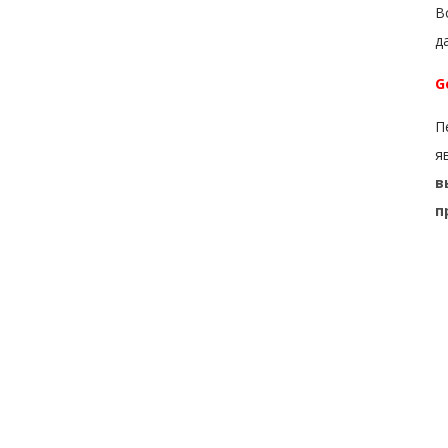
В
д
G
П
я
в
п