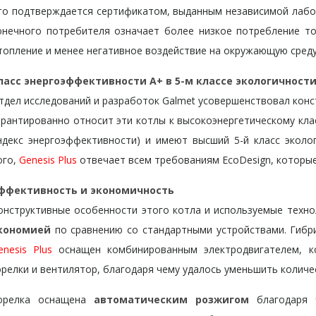
то подтверждается сертификатом, выданным независимой лабо
онечного потребителя означает более низкое потребление то
топление и менее негативное воздействие на окружающую среду
ласс энергоэффективности A+ в 5-м классе экологичност
тдел исследований и разработок Galmet усовершенствовал констр
арантированно относит эти котлы к высокоэнергетическому кл
ндекс энергоэффективности) и имеют высший 5-й класс эколо
ого,
Genesis Plus
отвечает всем требованиям EcoDesign, которые
ффективность и экономичность
онструктивные особенности этого котла и используемые техн
кономией
по сравнению со стандартными устройствами. Гибр
enesis Plus
оснащен комбинированным электродвигателем, к
орелки и вентилятор, благодаря чему удалось уменьшить колич
орелка оснащена
автоматическим розжигом
благодаря