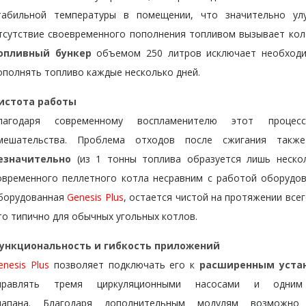
табильной температуры в помещении, что значительно у
тсутствие своевременного пополнения топливом вызывает кол
опливный бункер
объемом 250 литров исключает необходи
ополнять топливо каждые несколько дней.
истота работы
лагодаря современному воспламенителю этот процес
мешательства. Проблема отходов после сжигания та
езначительно
(из 1 тонны топлива образуется лишь неско
овременного пеллетного котла несравним с работой оборудов
борудованная
Genesis Plus
, остается чистой на протяжении всег
то типично для обычных угольных котлов.
ункциональность и гибкость приложений
enesis Plus
позволяет подключать его к
расширенным уста
правлять тремя циркуляционными насосами и одним 
лапана. Благодаря дополнительным модулям возможно