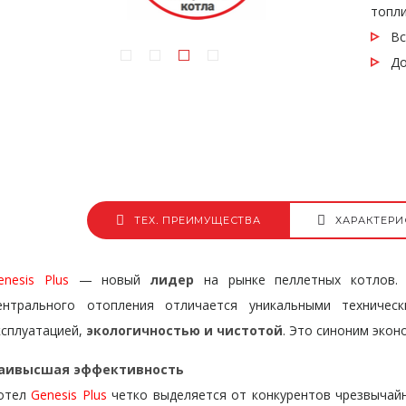
топли
Всег
Дос
ТЕХ. ПРЕИМУЩЕСТВА
ХАРАКТЕРИ
enesis Plus
— новый
лидер
на рынке пеллетных котлов
ентрального отопления отличается уникальными техниче
ксплуатацией,
экологичностью и чистотой
. Это синоним экон
аивысшая эффективность
отел
Genesis Plus
четко выделяется от конкурентов чрезвыча