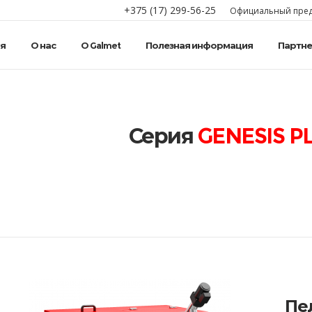
+375 (17) 299-56-25
Официальный предс
я
О нас
О Galmet
Полезная информация
Партн
Серия
GENESIS P
Пе