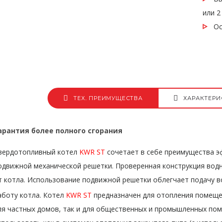
или 2
Осн
ТЕХ. ПРЕИМУЩЕСТВА
ХАРАКТЕРИ
арантия более полного сгорания
вердотопливный котел
KWR ST
сочетает в себе преимущества э
одвижной механической решетки. Проверенная конструкция водн
т котла. Использование подвижной решетки облегчает подачу в
аботу котла. Котел
KWR ST
предназначен для отопления помеще
ля частных домов, так и для общественных и промышленных по