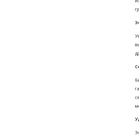
и
г
Э
У
в
д
С
Б
г
с
м
У
Э