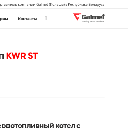
тавитель компании Galmet (Польша) в Республике Беларусь
ерам
Контакты
GALMET
п
KWR ST
ердотопливный котел с