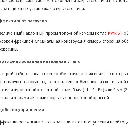
спользовать как в системах отопления закрытого типа (с исполь
равитационных установках открытого типа.
ффективная загрузка
величенный наклонный проем топочной камеры котла
KWR ST
об
ысокой фракцией. Специальная конструкция камеры сгорания обе
ревесины.
ертифицированная котельная сталь
ыстрый отбор тепла от теплообменника и снижение его потерь
арантируют высокую надежность теплообменника из котельной с
ертифицированной котельной стали: 5 мм (11-16 кВт) или 6 мм (
еталлическими листами покрытых порошковой краской.
добство управления
ффективное сжигание топлива зависит от поступления необходи