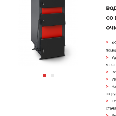
во
со
оч
Дос
поме
Удо
меха
Вод
Уве
Нак
загру
Теп
стали
Выб