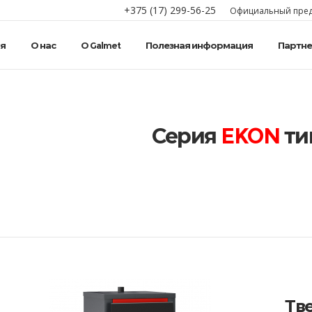
+375 (17) 299-56-25
Официальный предс
я
О нас
О Galmet
Полезная информация
Партн
Серия
EKON
ти
Тв