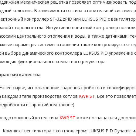
одвижная механическая решетка позволяет оптимизировать пода
одный колосник. В зависимости от типа отопительной системы р
лектронный контроллер ST-32 zPID или LUKSUS PID с вентилятор
равой стороны котла. Интуитивно понятный контроллер позвол
асосами центрального отопления и воды, а также датчиками: т
ажные параметры системы отопления также контролируются те
ри выборе динамического контроллера LUKSUS PID управление 
омощью функционального комнатного регулятора.
арантия качества
учшее сырье, использование сварочных роботов и квалифициро
а каждом этапе производства котлов
KWR ST
. Все это позволя
подробности в гарантийном талоне).
вердотопливный котел типа
KWR ST
может оснащаться дополни
Комплект вентилятора с контроллером: LUKSUS PID Dynamic или