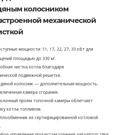
дяным колосником
 встроенной механической
исткой
тупные мощности: 11, 17, 22, 27, 33 кВт для
щений площадью до 330 м
.
2
бная чистка котла благодаря
нической подвижной решетке.
яной колосник — дополнительная мощность.
личенная камера сгорания.
лонный проем топочной камеры облегчает
зку котла топливом.
лообменник из сертифицированной котловой
.
ор управления процессом горения: регулятор тяги